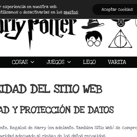
or experiencia en nuestra web.
Aceptar cookies
tilizamos o desactivarlas en los
ajustes
.
COSAS
JUEGOS
LEGO
VARITA
IDAD DEL SITIO WEB
DAD Y PROTECCIÓN DE DATOS
ente, Regalos de Harry (en adelante, también Sitio Web) se comp
uridad adecuado al riesgo de los datos recogidos.