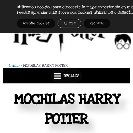
Ir
Utilizamos cookies para ofrecerte la mejor experiencia en nu
Main
al
Puedes aprender más sobre qué cookies utilizamos o desacti
Menu
contenido
Aceptar cookies
Ajustes
Rechazar
Inicio
MOCHILAS HARRY POTTER
REGALOS
MOCHILAS HARRY
POTTER