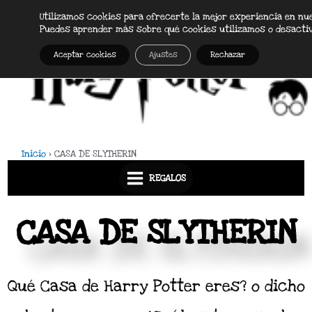
Ir
Utilizamos cookies para ofrecerte la mejor experiencia en nu
Main
al
Puedes aprender más sobre qué cookies utilizamos o desacti
Menu
contenido
Aceptar cookies
Ajustes
Rechazar
Inicio
CASA DE SLYTHERIN
REGALOS
CASA DE SLYTHERIN
Qué Casa de Harry Potter eres? o dicho