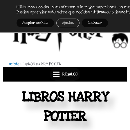
Ir
Utilizamos cookies para ofrecerte la mejor experiencia en nu
Main
al
Puedes aprender más sobre qué cookies utilizamos o desacti
Menu
contenido
Aceptar cookies
Ajustes
Rechazar
Inicio
LIBROS HARRY POTTER
REGALOS
LIBROS HARRY
POTTER