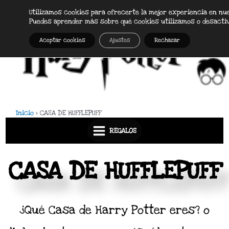
Ir
Utilizamos cookies para ofrecerte la mejor experiencia en nu
Main
al
Puedes aprender más sobre qué cookies utilizamos o desacti
Menu
contenido
Aceptar cookies
Ajustes
Rechazar
Inicio
CASA DE HUFFLEPUFF
REGALOS
CASA DE HUFFLEPUFF
¿Qué Casa de Harry Potter eres? o